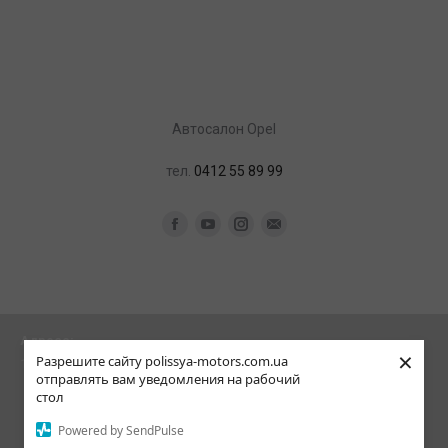
Aвтосалон Opel
тел.
0412 55 89 99
Facebook
YouTube
Instagram
Почта
Адреса:
×
Разрешите сайту polissya-motors.com.ua
10001, Україна, м. Житомир, проспект Незалежності, 170-А
отправлять вам уведомления на рабочий
стол
© Polissya Motors 2018
Powered by SendPulse