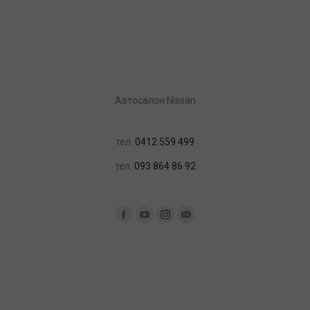
Автосалон Nissan
тел.
0412 559 499
тел.
093 864 86 92
Найдите нас:
Facebook
YouTube
Instagram
Почта