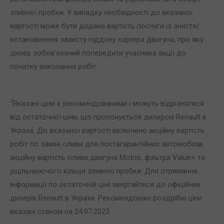
зливної пробки. У випадку необхідності до вказаної
вартості може бути додана вартість послуги із зняття/
встановлення захисту піддону картера двигуна, про яку
дилер зобов’язаний попередити учасника акції до
початку виконання робіт.
3
Вказані ціни є рекомендованими і можуть відрізнятися
від остаточної ціни, що пропонується дилером Renault в
Україні. До вказаної вартості включено акційну вартість
робіт по заміні оливи для постагарантійних автомобілів,
акційну вартість оливи двигуна Motrio, фільтра Value+ та
ущільнюючого кільця зливної пробки. Для отримання
інформації по остаточній ціні звертайтеся до офіційних
дилерів Renault в Україні. Рекомендовані роздрібні ціни
вказані станом на 24.07.2023.