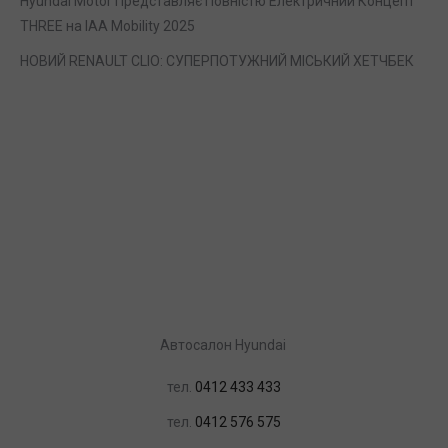
Hyundai Motor Представляє Повністю Електричний Концепт
THREE на IAA Mobility 2025
НОВИЙ RENAULT CLIO: СУПЕРПОТУЖНИЙ МІСЬКИЙ ХЕТЧБЕК
Автосалон Hyundai
тел.
0412 433 433
тел.
0412 576 575