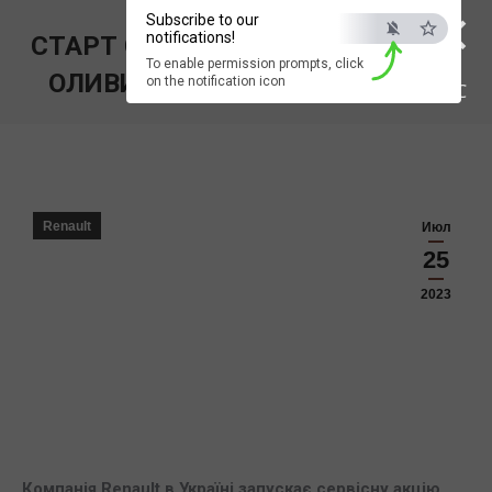
×
Subscribe to our
notifications!
СТАРТ СЕРВІСНОЇ АКЦІЇ «ЗАМІНА
To enable permission prompts, click
ОЛИВИ ДВИГУНА З ВИГОДОЮ»
on the notification icon
ESC
Вы здесь:
Renault
Июл
25
2023
Компанія
Renault
в Україні запускає сервісну акцію