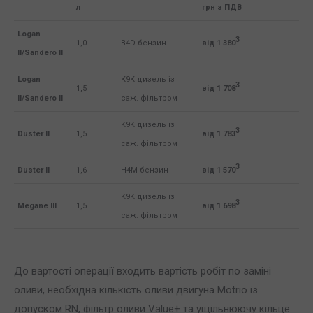
л
грн з ПДВ
Logan
3
1,0
B4D бензин
від
1 380
II/Sandero II
Logan
K9K дизель із
3
1,5
від
1 708
II/Sandero II
саж. фільтром
K9K дизель із
3
Duster II
1,5
від
1 783
саж. фільтром
3
Duster II
1,6
H4M бензин
від
1 570
K9K дизель із
3
Megane III
1,5
від
1 698
саж. фільтром
До вартості операції входить вартість робіт по заміні
оливи, необхідна кількість оливи двигуна Motrio із
допуском RN, фільтр оливи Value+ та ущільнюючу кільце