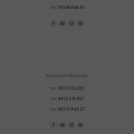
тел.
093 864 86 95
Найдите нас:
Facebook
YouTube
Instagram
Почта
Автосалон Mitsubishi
тел.
0412 433 222
тел.
0412 576 567
тел.
063 214 60 27
Найдите нас:
Facebook
YouTube
Instagram
Почта