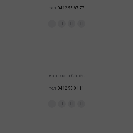
тел.
0412 55 87 77
Facebook
YouTube
Instagram
Почта
Aвтосалон Citroën
тел.
0412 55 81 11
Facebook
YouTube
Instagram
Почта