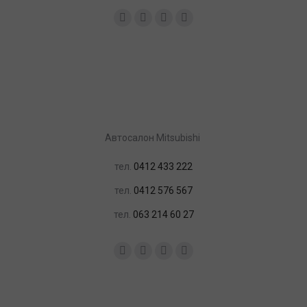
Найдите нас:
Facebook
YouTube
Instagram
Почта
Автосалон Mitsubishi
тел.
0412 433 222
тел.
0412 576 567
тел.
063 214 60 27
Найдите нас:
Facebook
YouTube
Instagram
Почта