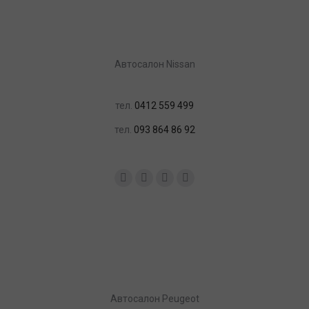
Автосалон Nissan
тел.
0412 559 499
тел.
093 864 86 92
Найдите нас:
Facebook
YouTube
Instagram
Почта
Aвтосалон Peugeot