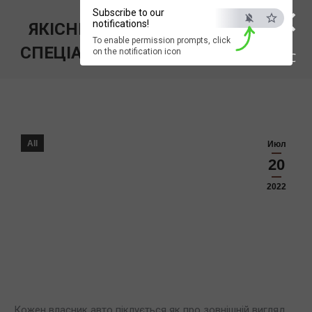
×
Subscribe to our
notifications!
ЯКІСНЕ ПОЛІРУВАННЯ ФАР ВІД
To enable permission prompts, click
СПЕЦІАЛІСТІВ ПОЛІССЯ МОТОРС.
on the notification icon
ESC
Вы здесь:
All
Июл
20
2022
Кожен власник авто піклується як про зовнішній вигляд