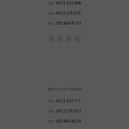
тел.
0412 433 888
тел.
0412 576 576
тел.
093 864 87 01
Найдите нас:
Facebook
YouTube
Instagram
Почта
Автосалон Mazda
тел.
0412 433 111
тел.
0412 576 557
тел.
093 864 86 95